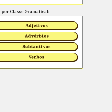
r por Classe Gramatical:
Adjetivos
Advérbios
Subtantivos
Verbos