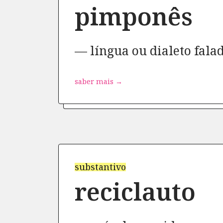
pimponês
língua ou dialeto fala
saber mais →
substantivo
reciclauto