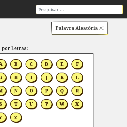
Palavra Aleatória
 por Letras:
A
B
C
D
E
F
G
H
I
J
K
L
M
N
O
P
Q
R
S
T
U
V
W
X
Y
Z