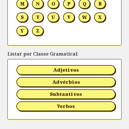
M
N
O
P
Q
R
S
T
U
V
W
X
Y
Z
Listar por Classe Gramatical:
Adjetivos
Advérbios
Subtantivos
Verbos