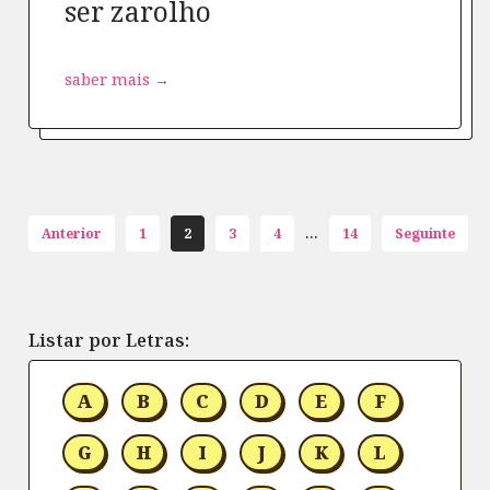
ser zarolho
saber mais →
...
Anterior
1
2
3
4
14
Seguinte
Listar por Letras:
A
B
C
D
E
F
G
H
I
J
K
L