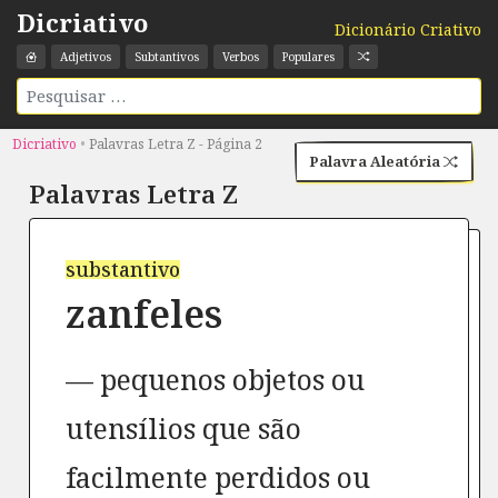
Dicriativo
Dicionário Criativo
Adjetivos
Subtantivos
Verbos
Populares
Dicriativo
•
Palavras Letra Z - Página 2
Palavra Aleatória
Palavras Letra
Z
substantivo
zanfeles
pequenos objetos ou
utensílios que são
facilmente perdidos ou