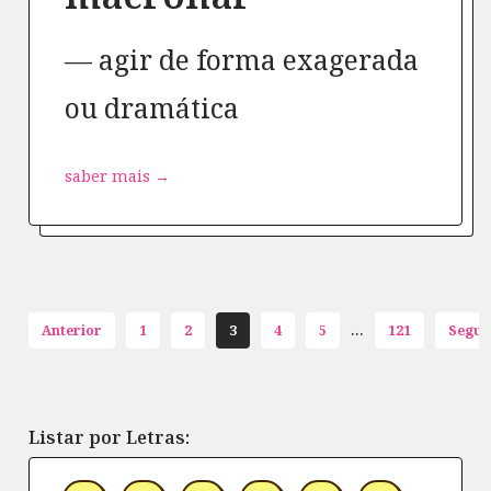
agir de forma exagerada
ou dramática
saber mais →
...
Anterior
1
2
3
4
5
121
Segui
Listar por Letras: