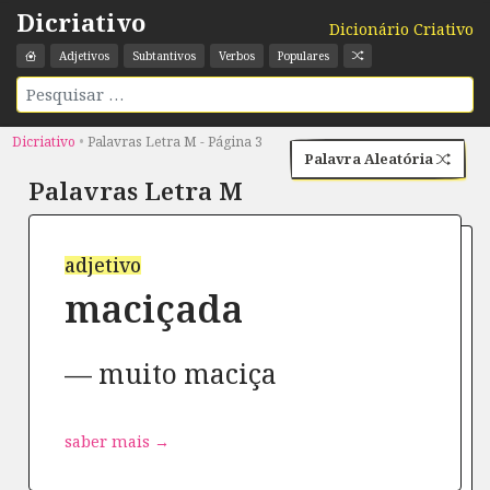
Dicriativo
Dicionário Criativo
Adjetivos
Subtantivos
Verbos
Populares
Dicriativo
•
Palavras Letra M - Página 3
Palavra Aleatória
Palavras Letra
M
adjetivo
maciçada
muito maciça
saber mais →