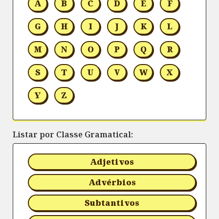
A
B
C
D
E
F
G
H
I
J
K
L
M
N
O
P
Q
R
S
T
U
V
W
X
Y
Z
Listar por Classe Gramatical:
Adjetivos
Advérbios
Subtantivos