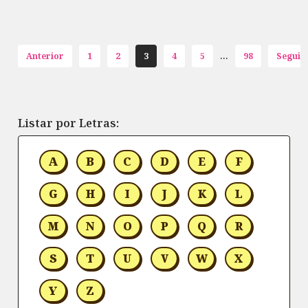
...
Anterior
1
2
3
4
5
98
Seguin
Listar por Letras:
A
B
C
D
E
F
G
H
I
J
K
L
M
N
O
P
Q
R
S
T
U
V
W
X
Y
Z