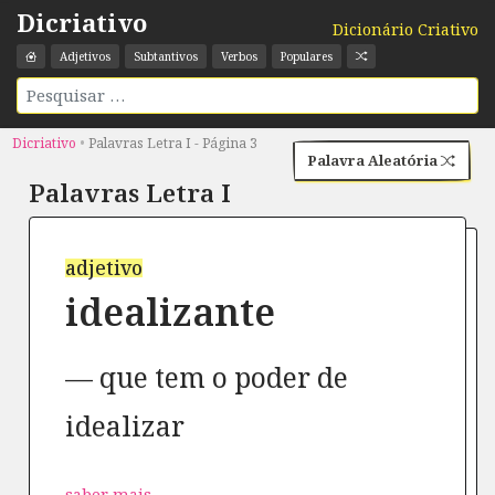
Dicriativo
Dicionário Criativo
Adjetivos
Subtantivos
Verbos
Populares
Dicriativo
•
Palavras Letra I - Página 3
Palavra Aleatória
Palavras Letra
I
adjetivo
idealizante
que tem o poder de
idealizar
saber mais →