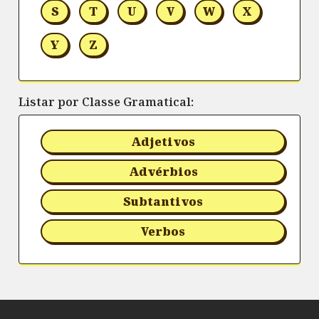
S
T
U
V
W
X
Y
Z
Listar por Classe Gramatical:
Adjetivos
Advérbios
Subtantivos
Verbos