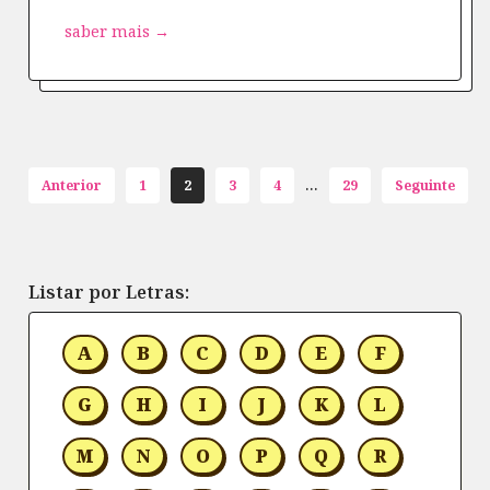
saber mais →
...
Anterior
1
2
3
4
29
Seguinte
Listar por Letras:
A
B
C
D
E
F
G
H
I
J
K
L
M
N
O
P
Q
R