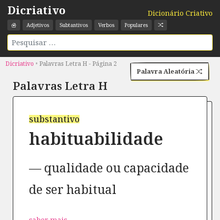
Dicriativo
Dicionário Criativo
Adjetivos
Subtantivos
Verbos
Populares
Dicriativo
•
Palavras Letra H - Página 2
Palavra Aleatória
Palavras Letra
H
substantivo
habituabilidade
qualidade ou capacidade
de ser habitual
saber mais →