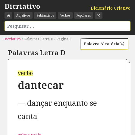
Dicriativo
Dicionário Criativo
Adjetivos
Subtantivos
Verbos
Populares
Dicriativo
•
Palavras Letra D - Página 3
Palavra Aleatória
Palavras Letra
D
verbo
dantecar
dançar enquanto se
canta
saber mais →