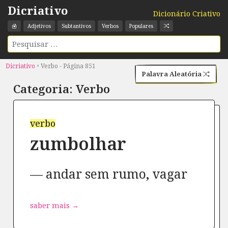
Dicriativo
Dicionário Criativo
Adjetivos
Subtantivos
Verbos
Populares
Dicriativo
•
Verbo - Página 851
Palavra Aleatória
Categoria:
Verbo
verbo
zumbolhar
andar sem rumo, vagar
saber mais →