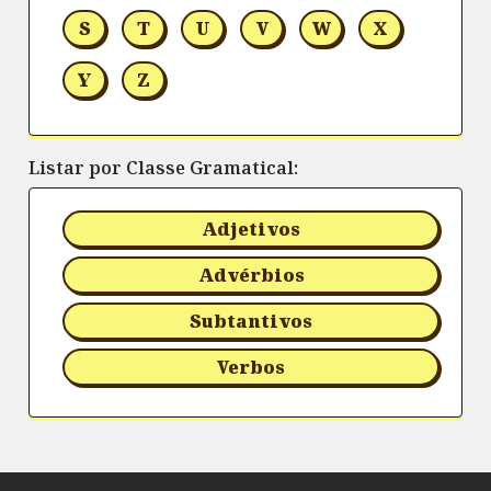
S
T
U
V
W
X
Y
Z
Listar por Classe Gramatical:
Adjetivos
Advérbios
Subtantivos
Verbos