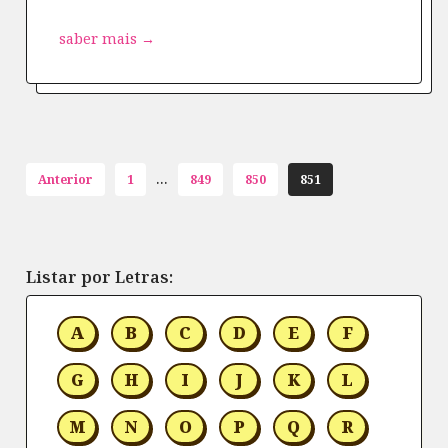
saber mais →
...
Anterior
1
849
850
851
Listar por Letras:
A
B
C
D
E
F
G
H
I
J
K
L
M
N
O
P
Q
R