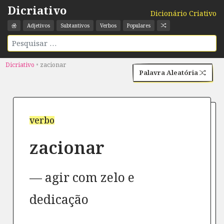
Dicriativo
Dicionário Criativo
Adjetivos
Subtantivos
Verbos
Populares
Dicriativo
•
zacionar
Palavra Aleatória
verbo
zacionar
agir com zelo e
dedicação