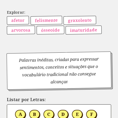
graxolento
felismente
afetor
imaturidade
arvorosa
ósseoide
Palavras inéditas, criadas para expressar
sentimentos, conceitos e situações que o
vocabulário tradicional não consegue
alcançar.
Listar por Letras:
A
B
C
D
E
F