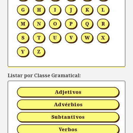
G
H
I
J
K
L
M
N
O
P
Q
R
S
T
U
V
W
X
Y
Z
Listar por Classe Gramatical:
Adjetivos
Advérbios
Subtantivos
Verbos