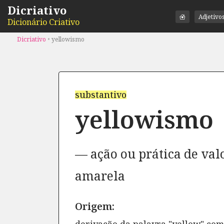
Dicriativo
Adjetivo
Dicionário Criativo
Dicriativo
•
yellowismo
substantivo
yellowismo
ação ou prática de valo
amarela
Origem: