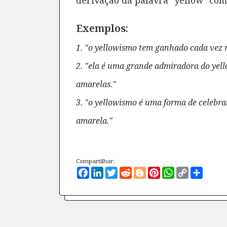
derivação da palavra "yellow" com 
Exemplos:
1. "o yellowismo tem ganhado cada vez 
2. "ela é uma grande admiradora do yel
amarelas."
3. "o yellowismo é uma forma de celebrar
amarela."
Compartilhar:
Facebook
LinkedIn
Twitter
Reddit
Blogger
Pinterest
WhatsApp
Copy
Compa
Link