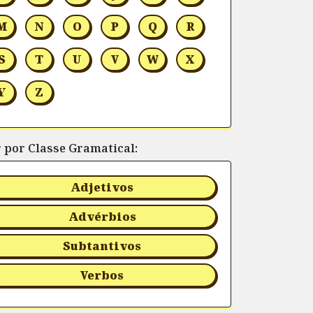
M
N
O
P
Q
R
S
T
U
V
W
X
Y
Z
r por Classe Gramatical:
Adjetivos
Advérbios
Subtantivos
Verbos