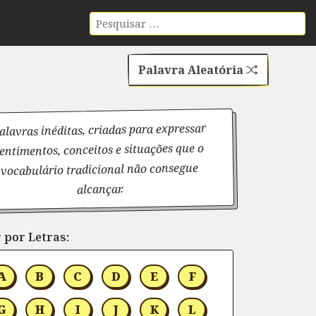
Palavra Aleatória
alavras inéditas, criadas para expressar
entimentos, conceitos e situações que o
vocabulário tradicional não consegue
alcançar.
 por Letras:
A
B
C
D
E
F
G
H
I
J
K
L