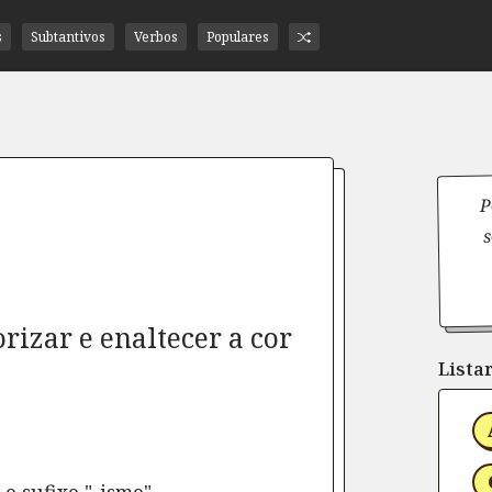
s
Subtantivos
Verbos
Populares
P
s
rizar e enaltecer a cor
Listar