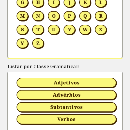
G
H
I
J
K
L
M
N
O
P
Q
R
S
T
U
V
W
X
Y
Z
Listar por Classe Gramatical:
Adjetivos
Advérbios
Subtantivos
Verbos