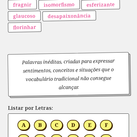
isomorfismo
esferizante
fragnir
desapaixonância
glaucoso
florinhar
Palavras inéditas, criadas para expressar
sentimentos, conceitos e situações que o
vocabulário tradicional não consegue
alcançar.
Listar por Letras:
A
B
C
D
E
F