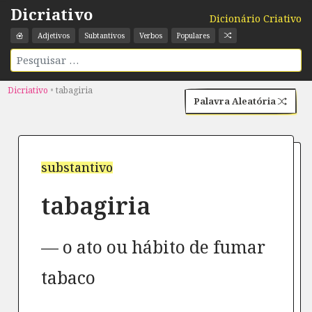
Dicriativo
Dicionário Criativo
Adjetivos
Subtantivos
Verbos
Populares
Dicriativo
•
tabagiria
Palavra Aleatória
substantivo
tabagiria
o ato ou hábito de fumar
tabaco