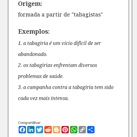
Origem:
formada a partir de "tabagistas"
Exemplos:
1. a tabagiria é um vício difícil de ser
abandonado.
2. os tabagirias enfrentam diversos
problemas de saúde.
3. a campanha contra a tabagiria tem sido
cada vez mais intensa.
Compartilhar:
Facebook
LinkedIn
Twitter
Reddit
Blogger
Pinterest
WhatsApp
Copy
Compartilhe
Link