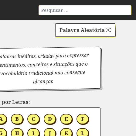
Palavra Aleatória
alavras inéditas, criadas para expressar
entimentos, conceitos e situações que o
vocabulário tradicional não consegue
alcançar.
 por Letras:
A
B
C
D
E
F
G
H
I
J
K
L