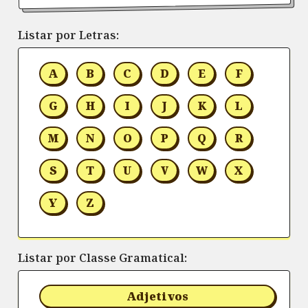
Listar por Letras:
A
B
C
D
E
F
G
H
I
J
K
L
M
N
O
P
Q
R
S
T
U
V
W
X
Y
Z
Listar por Classe Gramatical:
Adjetivos