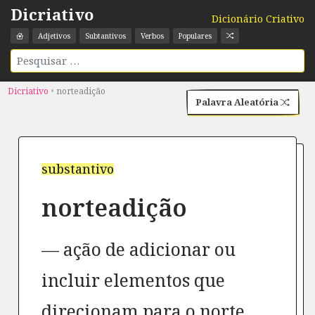
Dicriativo
Dicionário Criativo
Adjetivos
Subtantivos
Verbos
Populares
Dicriativo
•
norteadição
Palavra Aleatória
substantivo
norteadição
ação de adicionar ou
incluir elementos que
direcionam para o norte