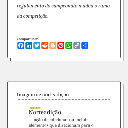
regulamento do campeonato mudou o rumo
da competição.
Compartilhar:
Facebook
LinkedIn
Twitter
Reddit
Blogger
Pinterest
WhatsApp
Copy
Compartilhe
Link
Imagem de
norteadição