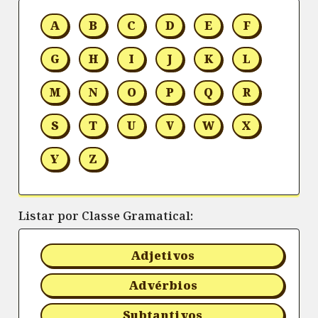
A
B
C
D
E
F
G
H
I
J
K
L
M
N
O
P
Q
R
S
T
U
V
W
X
Y
Z
Listar por Classe Gramatical:
Adjetivos
Advérbios
Subtantivos