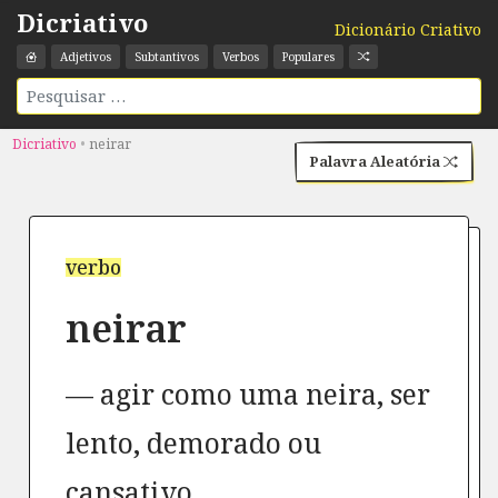
Dicriativo
Dicionário Criativo
Adjetivos
Subtantivos
Verbos
Populares
Dicriativo
•
neirar
Palavra Aleatória
verbo
neirar
agir como uma neira, ser
lento, demorado ou
cansativo