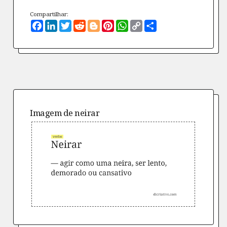
Compartilhar:
Facebook
LinkedIn
Twitter
Reddit
Blogger
Pinterest
WhatsApp
Copy
Compartilhe
Link
Imagem de
neirar