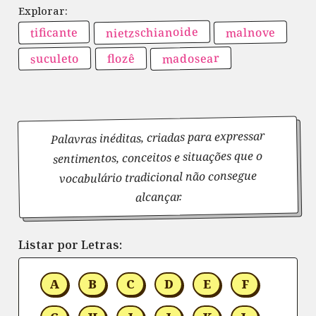
nietzschianoide
malnove
tificante
madosear
suculeto
flozê
Palavras inéditas, criadas para expressar
sentimentos, conceitos e situações que o
vocabulário tradicional não consegue
alcançar.
Listar por Letras:
A
B
C
D
E
F