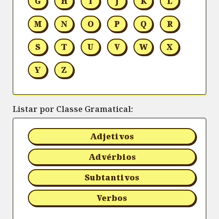
G
H
I
J
K
L
M
N
O
P
Q
R
S
T
U
V
W
X
Y
Z
Listar por Classe Gramatical:
Adjetivos
Advérbios
Subtantivos
Verbos