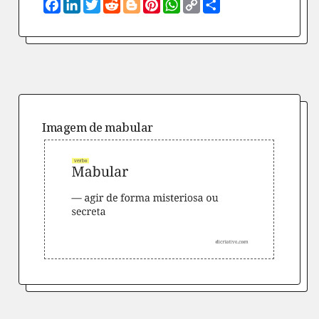
Facebook
LinkedIn
Twitter
Reddit
Blogger
Pinterest
WhatsApp
Copy
Compartilhe
Link
Imagem de
mabular