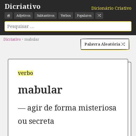
Dicriativo
Dicionário Criativo
Adjetivos
Subtantivos
Verbos
Populares
Dicriativo
•
mabular
Palavra Aleatória
verbo
mabular
agir de forma misteriosa
ou secreta