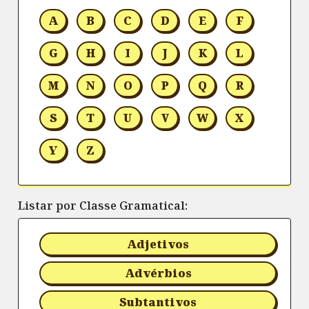
A
B
C
D
E
F
G
H
I
J
K
L
M
N
O
P
Q
R
S
T
U
V
W
X
Y
Z
Listar por Classe Gramatical:
Adjetivos
Advérbios
Subtantivos