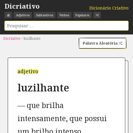
Dicriativo
Dicionário Criativo
Adjetivos
Subtantivos
Verbos
Populares
Dicriativo
•
luzilhante
Palavra Aleatória
adjetivo
luzilhante
que brilha
intensamente, que possui
um brilho intenso