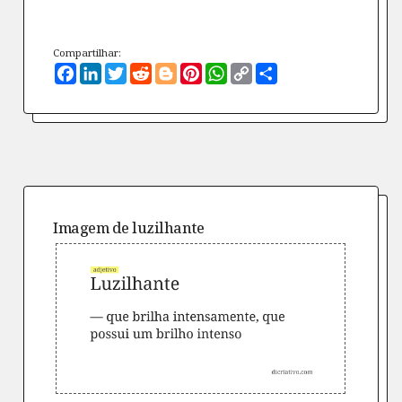
Compartilhar:
Facebook
LinkedIn
Twitter
Reddit
Blogger
Pinterest
WhatsApp
Copy
Compartilhe
Link
Imagem de
luzilhante