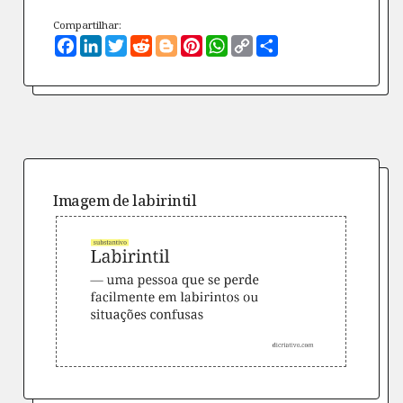
Compartilhar:
Facebook
LinkedIn
Twitter
Reddit
Blogger
Pinterest
WhatsApp
Copy
Compartilhe
Link
Imagem de
labirintil