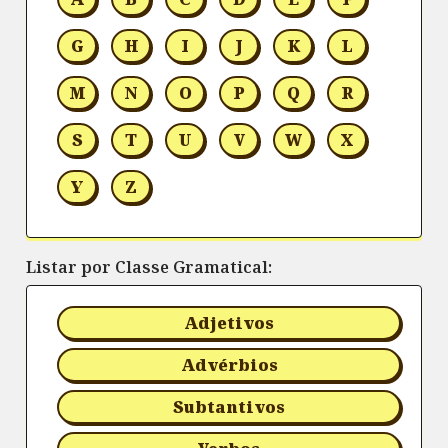
G
H
I
J
K
L
M
N
O
P
Q
R
S
T
U
V
W
X
Y
Z
Listar por Classe Gramatical:
Adjetivos
Advérbios
Subtantivos