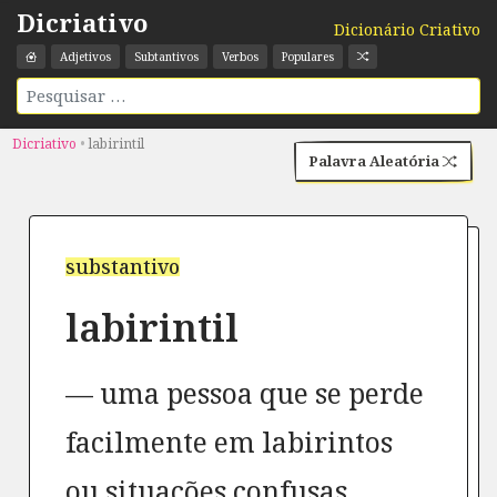
Dicriativo
Dicionário Criativo
Adjetivos
Subtantivos
Verbos
Populares
Dicriativo
•
labirintil
Palavra Aleatória
substantivo
labirintil
uma pessoa que se perde
facilmente em labirintos
ou situações confusas