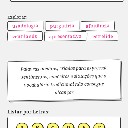
usadologia
purgatiria
afoitância
apresentativo
ventilando
estrelide
Palavras inéditas, criadas para expressar
sentimentos, conceitos e situações que o
vocabulário tradicional não consegue
alcançar.
Listar por Letras:
A
B
C
D
E
F