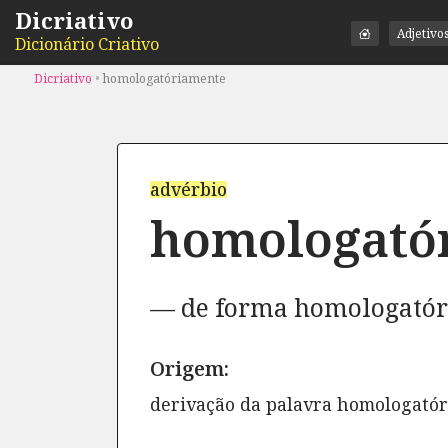
Dicriativo
Adjetivo
Dicionário Criativo
Dicriativo
•
homologatóriamente
advérbio
homologató
de forma homologatór
Origem:
derivação da palavra homologatór