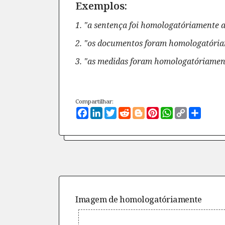
Exemplos:
1. "a sentença foi homologatóriamente a
2. "os documentos foram homologatória
3. "as medidas foram homologatóriament
Compartilhar:
Facebook
LinkedIn
Twitter
Reddit
Blogger
Pinterest
WhatsApp
Copy
Compa
Link
Imagem de
homologatóriamente