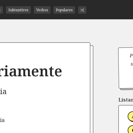
s
Subtantivos
Verbos
Populares
P
s
riamente
ia
Listar
ia