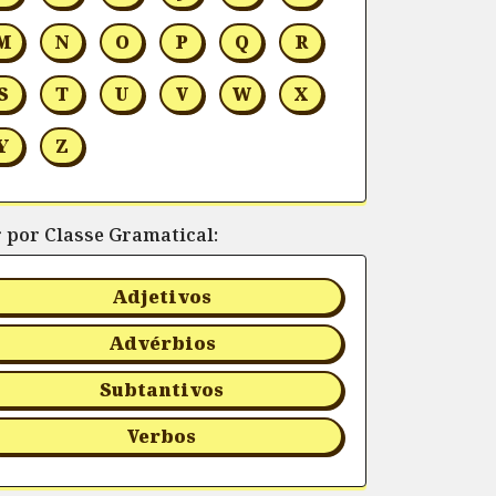
M
N
O
P
Q
R
S
T
U
V
W
X
Y
Z
r por Classe Gramatical:
Adjetivos
Advérbios
Subtantivos
Verbos