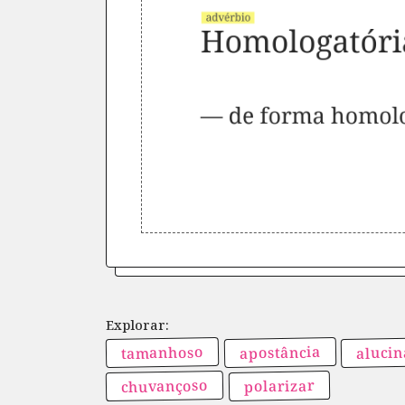
tamanhoso
apostância
alucin
chuvançoso
polarizar