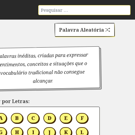
Palavra Aleatória
alavras inéditas, criadas para expressar
entimentos, conceitos e situações que o
vocabulário tradicional não consegue
alcançar.
 por Letras:
A
B
C
D
E
F
G
H
I
J
K
L