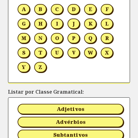
A
B
C
D
E
F
G
H
I
J
K
L
M
N
O
P
Q
R
S
T
U
V
W
X
Y
Z
Listar por Classe Gramatical:
Adjetivos
Advérbios
Subtantivos