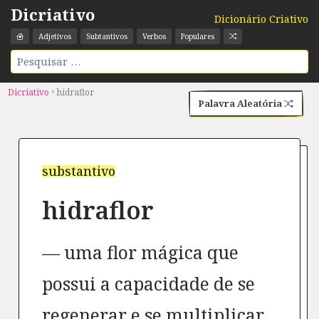
Dicriativo
Dicionário Criativo
Adjetivos
Subtantivos
Verbos
Populares
Dicriativo
•
hidraflor
Palavra Aleatória
substantivo
hidraflor
uma flor mágica que
possui a capacidade de se
regenerar e se multiplicar.