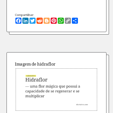
Compartilhar:
Facebook
LinkedIn
Twitter
Reddit
Blogger
Pinterest
WhatsApp
Copy
Compartilhe
Link
Imagem de
hidraflor