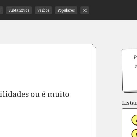
s
Subtantivos
Verbos
Populares
P
s
ilidades ou é muito
Listar