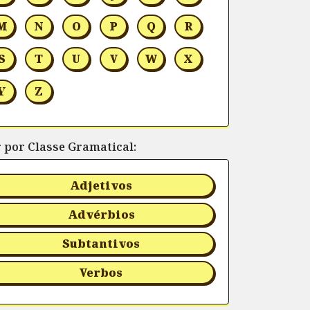
M
N
O
P
Q
R
S
T
U
V
W
X
Y
Z
r por Classe Gramatical:
Adjetivos
Advérbios
Subtantivos
Verbos