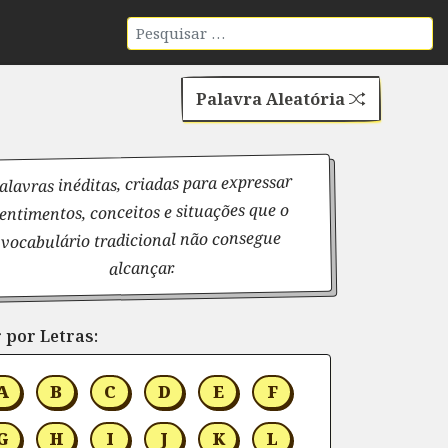
Palavra Aleatória
alavras inéditas, criadas para expressar
entimentos, conceitos e situações que o
vocabulário tradicional não consegue
alcançar.
 por Letras:
A
B
C
D
E
F
G
H
I
J
K
L