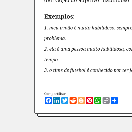
derivação do adjetivo "habilidoso"
Exemplos:
1. meu irmão é muito habilidoso, sempr
problema.
2. ela é uma pessoa muito habilidosa, c
tempo.
3. o time de futebol é conhecido por ter
Compartilhar:
Facebook
LinkedIn
Twitter
Reddit
Blogger
Pinterest
WhatsApp
Copy
Compa
Link