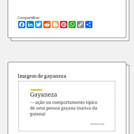
Compartilhar:
Facebook
LinkedIn
Twitter
Reddit
Blogger
Pinterest
WhatsApp
Copy
Compartilhe
Link
Imagem de
gayaneza