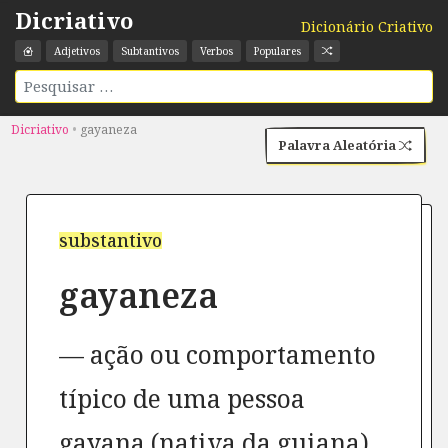
Dicriativo
Dicionário Criativo
Adjetivos
Subtantivos
Verbos
Populares
Dicriativo
•
gayaneza
Palavra Aleatória
substantivo
gayaneza
ação ou comportamento
típico de uma pessoa
gayana (nativa da guiana)