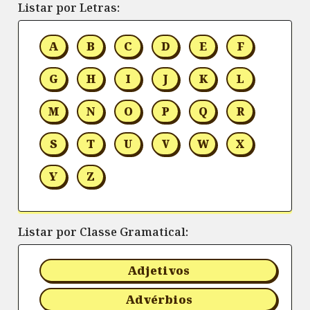
Listar por Letras:
A
B
C
D
E
F
G
H
I
J
K
L
M
N
O
P
Q
R
S
T
U
V
W
X
Y
Z
Listar por Classe Gramatical:
Adjetivos
Advérbios