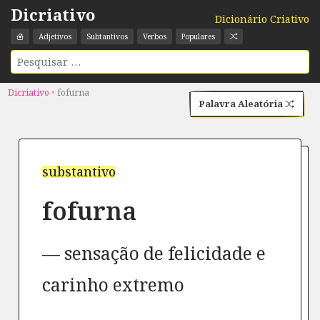
Dicriativo
Dicionário Criativo
Adjetivos
Subtantivos
Verbos
Populares
Dicriativo
•
fofurna
Palavra Aleatória
substantivo
fofurna
sensação de felicidade e
carinho extremo