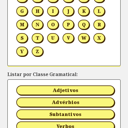
G
H
I
J
K
L
M
N
O
P
Q
R
S
T
U
V
W
X
Y
Z
Listar por Classe Gramatical:
Adjetivos
Advérbios
Subtantivos
Verbos