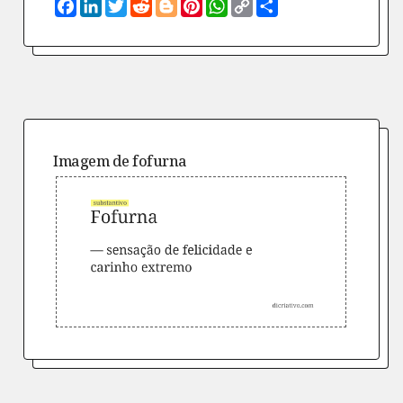
Facebook
LinkedIn
Twitter
Reddit
Blogger
Pinterest
WhatsApp
Copy
Compartilhe
Link
Imagem de
fofurna