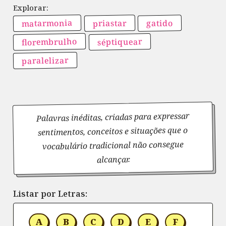
matarmonia
priastar
gatido
florembrulho
séptiquear
paralelizar
Palavras inéditas, criadas para expressar
sentimentos, conceitos e situações que o
vocabulário tradicional não consegue
alcançar.
Listar por Letras:
A
B
C
D
E
F