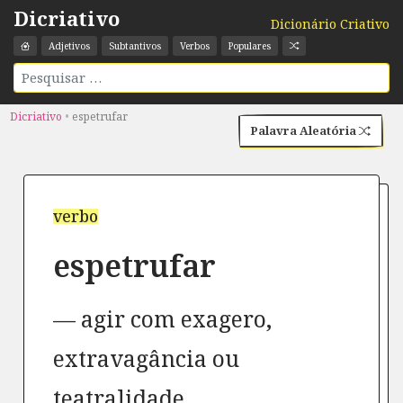
Dicriativo
Dicionário Criativo
Adjetivos
Subtantivos
Verbos
Populares
Dicriativo
•
espetrufar
Palavra Aleatória
verbo
espetrufar
agir com exagero,
extravagância ou
teatralidade