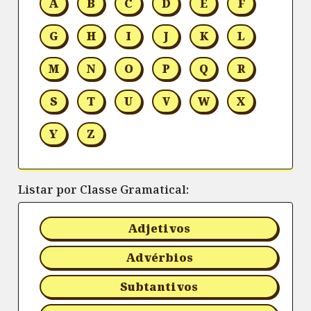
A
B
C
D
E
F
G
H
I
J
K
L
M
N
O
P
Q
R
S
T
U
V
W
X
Y
Z
Listar por Classe Gramatical:
Adjetivos
Advérbios
Subtantivos