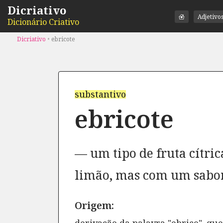
Dicriativo
Adjetivo
Dicionário Criativo
Dicriativo
•
ebricote
substantivo
ebricote
um tipo de fruta cítri
limão, mas com um sabor
Origem: