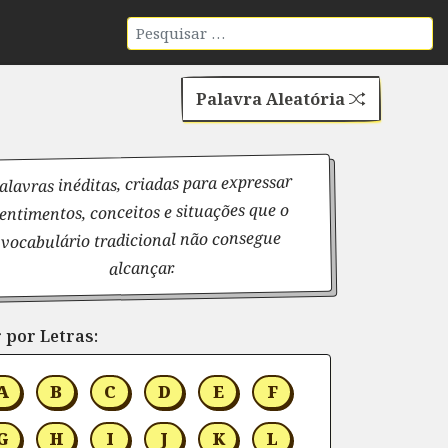
Palavra Aleatória
alavras inéditas, criadas para expressar
entimentos, conceitos e situações que o
vocabulário tradicional não consegue
alcançar.
 por Letras:
A
B
C
D
E
F
G
H
I
J
K
L