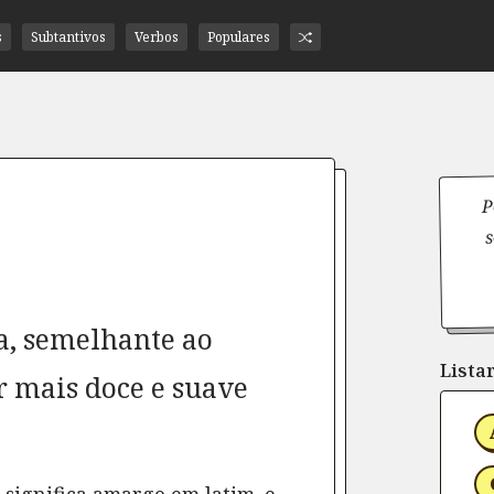
s
Subtantivos
Verbos
Populares
P
s
ca, semelhante ao
Listar
 mais doce e suave