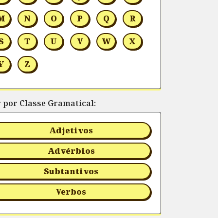
M
N
O
P
Q
R
S
T
U
V
W
X
Y
Z
r por Classe Gramatical:
Adjetivos
Advérbios
Subtantivos
Verbos