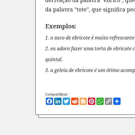
derivação da palavra "ebrico", que
da palavra "tote", que significa p
Exemplos:
1. o suco de ebricote é muito refrescante
2. eu adoro fazer uma torta de ebricote
quintal.
3. a geleia de ebricote é um ótimo aco
Compartilhar:
Facebook
LinkedIn
Twitter
Reddit
Blogger
Pinterest
WhatsApp
Copy
Compa
Link