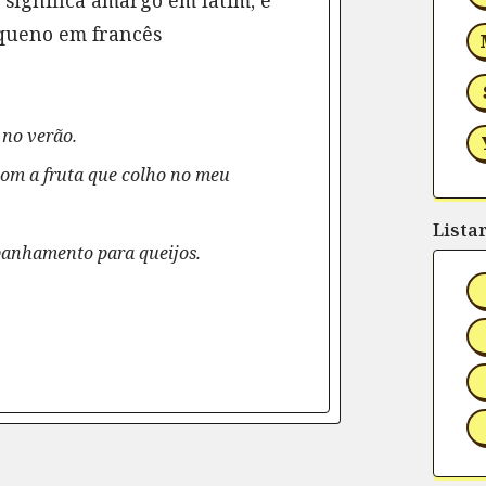
 significa amargo em latim, e
equeno em francês
 no verão.
 com a fruta que colho no meu
Lista
mpanhamento para queijos.
rtilhe