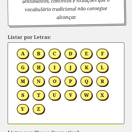
sentimentos, conceitos e situações que o
vocabulário tradicional não consegue
alcançar.
Listar por Letras:
A
B
C
D
E
F
G
H
I
J
K
L
M
N
O
P
Q
R
S
T
U
V
W
X
Y
Z