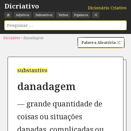
Dicriativo
Dicionário Criativo
Adjetivos
Subtantivos
Verbos
Populares
Dicriativo
•
danadagem
Palavra Aleatória
substantivo
danadagem
grande quantidade de
coisas ou situações
danadas, complicadas ou