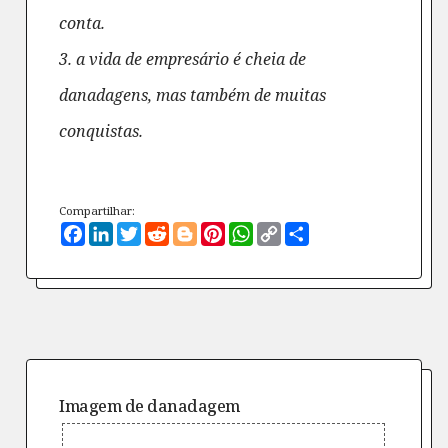
conta.
3. a vida de empresário é cheia de
danadagens, mas também de muitas
conquistas.
Compartilhar:
Facebook
LinkedIn
Twitter
Reddit
Blogger
Pinterest
WhatsApp
Copy
Compartilhe
Link
Imagem de
danadagem