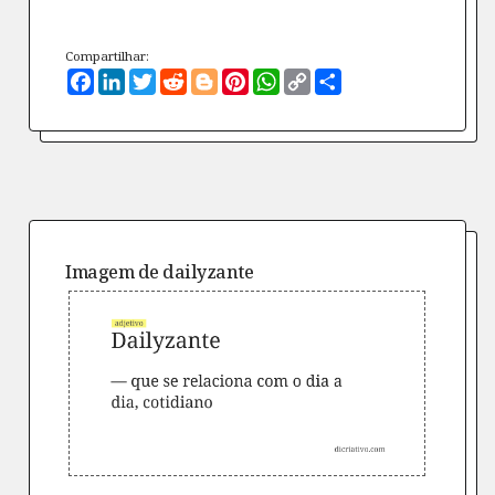
Compartilhar:
Facebook
LinkedIn
Twitter
Reddit
Blogger
Pinterest
WhatsApp
Copy
Compartilhe
Link
Imagem de
dailyzante