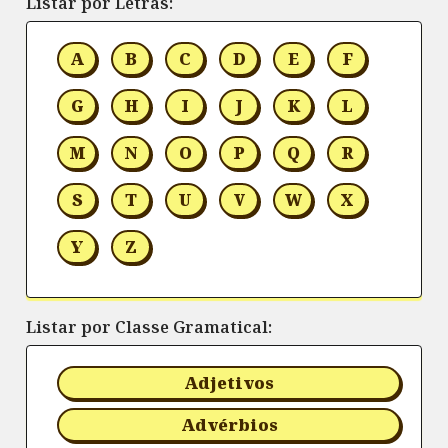
Listar por Letras:
A
B
C
D
E
F
G
H
I
J
K
L
M
N
O
P
Q
R
S
T
U
V
W
X
Y
Z
Listar por Classe Gramatical:
Adjetivos
Advérbios