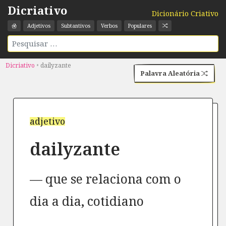
Dicriativo
Dicionário Criativo
Adjetivos
Subtantivos
Verbos
Populares
Dicriativo
•
dailyzante
Palavra Aleatória
adjetivo
dailyzante
que se relaciona com o
dia a dia, cotidiano