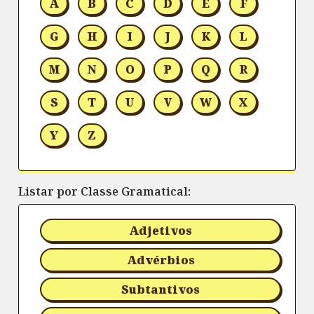
A
B
C
D
E
F
G
H
I
J
K
L
M
N
O
P
Q
R
S
T
U
V
W
X
Y
Z
Listar por Classe Gramatical:
Adjetivos
Advérbios
Subtantivos