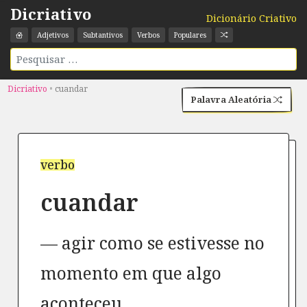
Dicriativo
Dicionário Criativo
Adjetivos
Subtantivos
Verbos
Populares
Dicriativo
•
cuandar
Palavra Aleatória
verbo
cuandar
agir como se estivesse no
momento em que algo
aconteceu