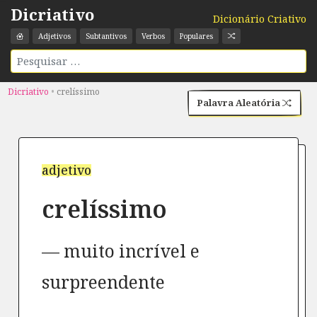
Dicriativo
Dicionário Criativo
Adjetivos
Subtantivos
Verbos
Populares
Dicriativo
•
crelíssimo
Palavra Aleatória
adjetivo
crelíssimo
muito incrível e
surpreendente