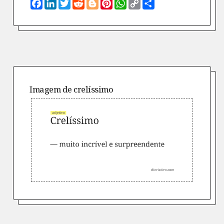
Facebook
LinkedIn
Twitter
Reddit
Blogger
Pinterest
WhatsApp
Copy
Compartilhe
Link
Imagem de
crelíssimo