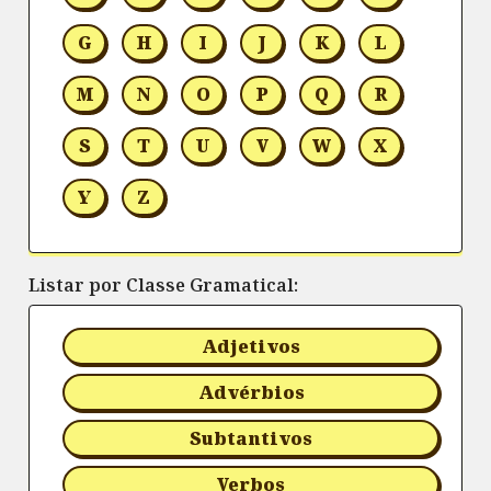
G
H
I
J
K
L
M
N
O
P
Q
R
S
T
U
V
W
X
Y
Z
Listar por Classe Gramatical:
Adjetivos
Advérbios
Subtantivos
Verbos