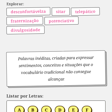
desconfortávelza
telepático
sitar
fraternização
potenciativo
divulgosidade
Palavras inéditas, criadas para expressar
sentimentos, conceitos e situações que o
vocabulário tradicional não consegue
alcançar.
Listar por Letras:
A
B
C
D
E
F