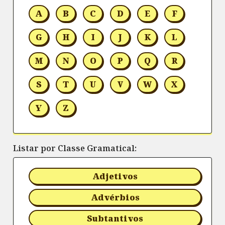
A
B
C
D
E
F
G
H
I
J
K
L
M
N
O
P
Q
R
S
T
U
V
W
X
Y
Z
Listar por Classe Gramatical:
Adjetivos
Advérbios
Subtantivos