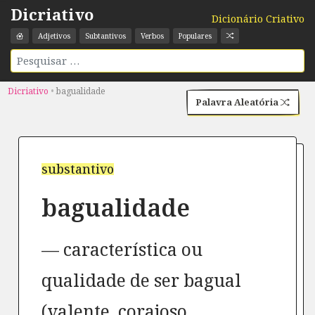
Dicriativo
Dicionário Criativo
Adjetivos
Subtantivos
Verbos
Populares
Dicriativo
•
bagualidade
Palavra Aleatória
substantivo
bagualidade
característica ou
qualidade de ser bagual
(valente, corajoso,