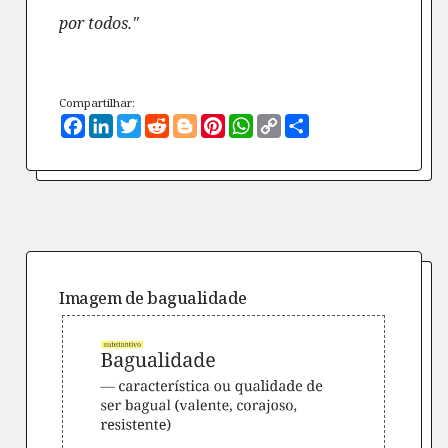
por todos."
Compartilhar:
Facebook
LinkedIn
Twitter
Reddit
Blogger
Pinterest
WhatsApp
Copy
Compartilhe
Link
Imagem de
bagualidade