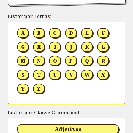
Listar por Letras:
A
B
C
D
E
F
G
H
I
J
K
L
M
N
O
P
Q
R
S
T
U
V
W
X
Y
Z
Listar por Classe Gramatical:
Adjetivos