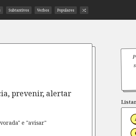
s
Subtantivos
Verbos
Populares
P
s
a, prevenir, alertar
Listar
vorada" e "avisar"