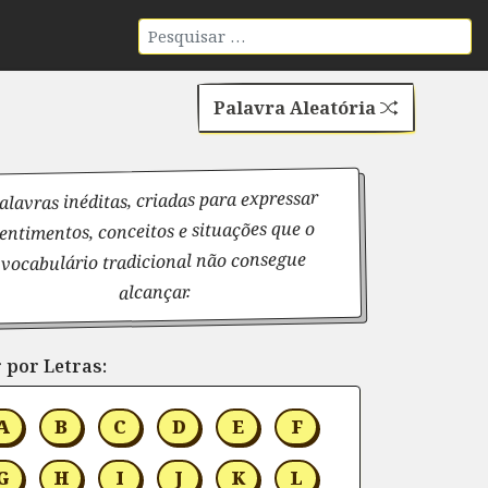
Palavra Aleatória
alavras inéditas, criadas para expressar
entimentos, conceitos e situações que o
vocabulário tradicional não consegue
alcançar.
 por Letras:
A
B
C
D
E
F
G
H
I
J
K
L