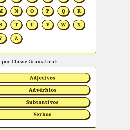
M
N
O
P
Q
R
S
T
U
V
W
X
Y
Z
r por Classe Gramatical:
Adjetivos
Advérbios
Subtantivos
Verbos