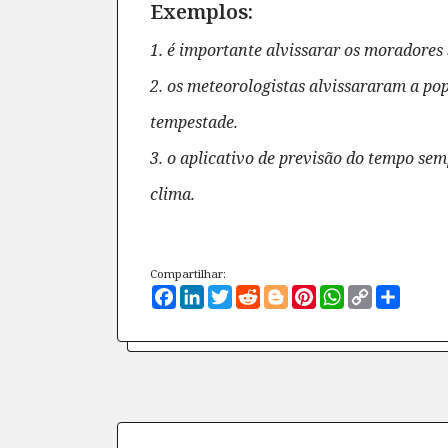
Exemplos:
1. é importante alvissarar os moradores 
2. os meteorologistas alvissararam a p
tempestade.
3. o aplicativo de previsão do tempo se
clima.
Compartilhar:
Facebook
LinkedIn
Twitter
Reddit
Blogger
Pinterest
WhatsApp
Copy
Compa
Link