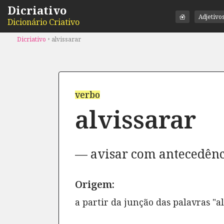
Dicriativo
Adjetivo
Dicionário Criativo
Dicriativo
•
alvissarar
verbo
alvissarar
avisar com antecedênci
Origem:
a partir da junção das palavras "al