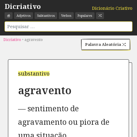
Dicriativo
Dicionário Criativo
Adjetivos
Subtantivos
Verbos
Populares
Dicriativo
•
agravento
Palavra Aleatória
substantivo
agravento
sentimento de
agravamento ou piora de
uma situação