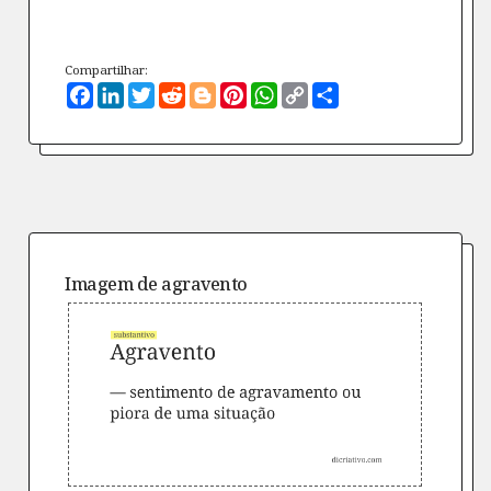
Compartilhar:
Facebook
LinkedIn
Twitter
Reddit
Blogger
Pinterest
WhatsApp
Copy
Compartilhe
Link
Imagem de
agravento