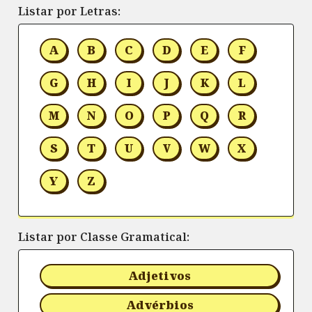
Listar por Letras:
A
B
C
D
E
F
G
H
I
J
K
L
M
N
O
P
Q
R
S
T
U
V
W
X
Y
Z
Listar por Classe Gramatical:
Adjetivos
Advérbios