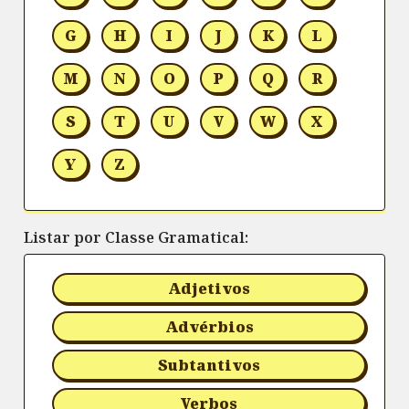
G
H
I
J
K
L
M
N
O
P
Q
R
S
T
U
V
W
X
Y
Z
Listar por Classe Gramatical:
Adjetivos
Advérbios
Subtantivos
Verbos