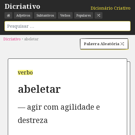
Dicriativo
Dicionário Criativo
Adjetivos
Subtantivos
Verbos
Populares
Dicriativo
•
abeletar
Palavra Aleatória
verbo
abeletar
agir com agilidade e
destreza