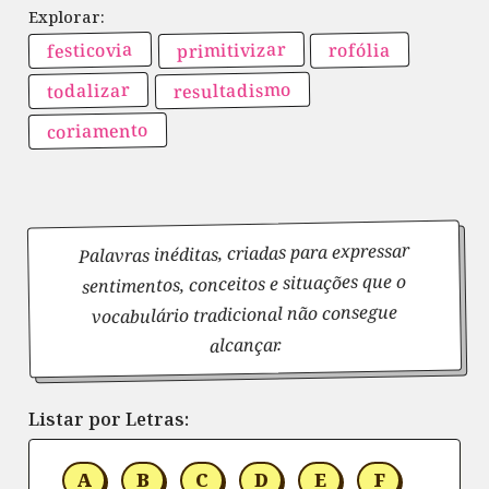
primitivizar
festicovia
rofólia
resultadismo
todalizar
coriamento
Palavras inéditas, criadas para expressar
sentimentos, conceitos e situações que o
vocabulário tradicional não consegue
alcançar.
Listar por Letras:
A
B
C
D
E
F