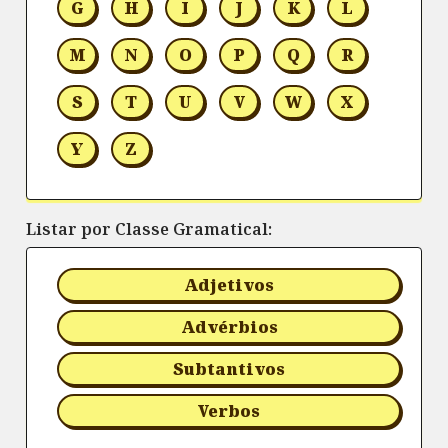
G
H
I
J
K
L
M
N
O
P
Q
R
S
T
U
V
W
X
Y
Z
Listar por Classe Gramatical:
Adjetivos
Advérbios
Subtantivos
Verbos