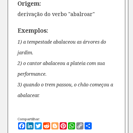
Origem:
derivação do verbo "abalroar"
Exemplos:
1) a tempestade abalaceou as árvores do
jardim.
2) o cantor abalaceou a plateia com sua
performance.
3) quando o trem passou, o chão começou a
abalacear.
Compartilhar:
Facebook
LinkedIn
Twitter
Reddit
Blogger
Pinterest
WhatsApp
Copy
Compartilhe
Link