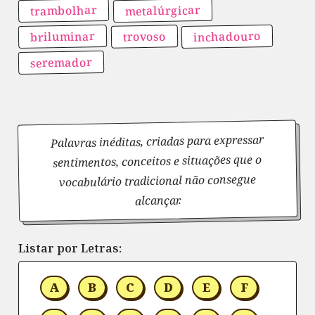
metalúrgicar
trambolhar
inchadouro
briluminar
trovoso
seremador
Palavras inéditas, criadas para expressar
sentimentos, conceitos e situações que o
vocabulário tradicional não consegue
alcançar.
Listar por Letras:
A
B
C
D
E
F