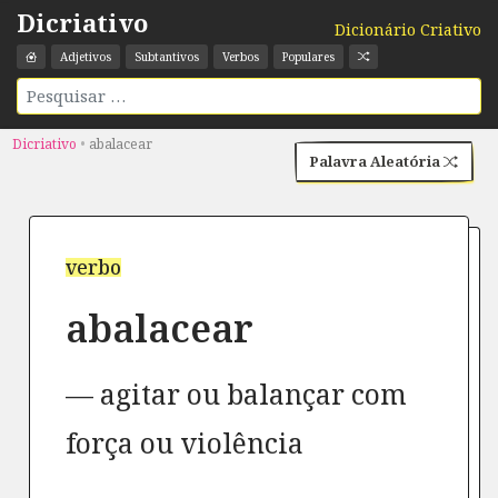
Dicriativo
Dicionário Criativo
Adjetivos
Subtantivos
Verbos
Populares
Dicriativo
•
abalacear
Palavra Aleatória
verbo
abalacear
agitar ou balançar com
força ou violência