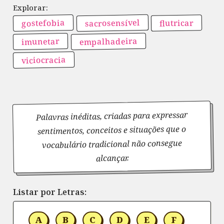
sacrosensível
gostefobia
flutricar
empalhadeira
imunetar
viciocracia
Palavras inéditas, criadas para expressar
sentimentos, conceitos e situações que o
vocabulário tradicional não consegue
alcançar.
Listar por Letras:
A
B
C
D
E
F