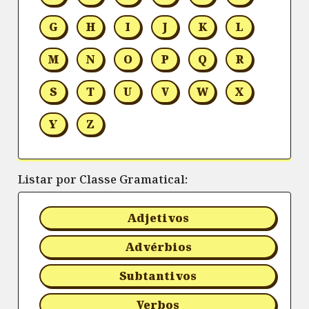
G
H
I
J
K
L
M
N
O
P
Q
R
S
T
U
V
W
X
Y
Z
Listar por Classe Gramatical:
Adjetivos
Advérbios
Subtantivos
Verbos