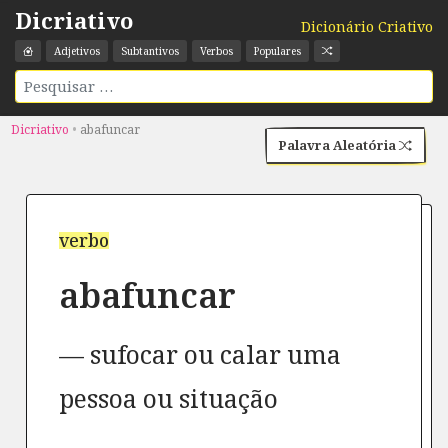
Dicriativo
Dicionário Criativo
Adjetivos
Subtantivos
Verbos
Populares
Dicriativo
•
abafuncar
Palavra Aleatória
verbo
abafuncar
sufocar ou calar uma
pessoa ou situação